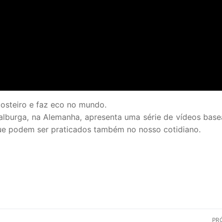
osteiro e faz eco no mundo.
alburga, na Alemanha, apresenta uma série de vídeos bas
que podem ser praticados também no nosso cotidiano.
PR