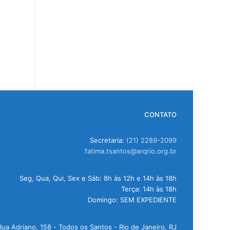
CONTATO
Secretaria:
(21) 2289-2099
fatima.tsantos@arqrio.org.br
Seg, Qua, Qui, Sex e Sáb: 8h às 12h e 14h às 18h
Terça: 14h às 18h
Domingo: SEM EXPEDIENTE
Rua Adriano, 158 - Todos os Santos - Rio de Janeiro, RJ