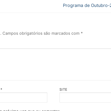
Próximo
Programa de Outubro-
post:
.
Campos obrigatórios são marcados com
*
L
*
SITE