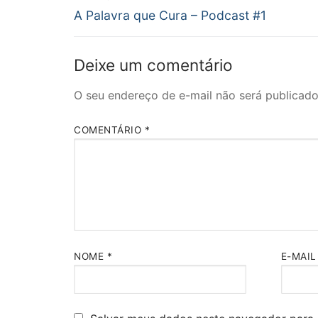
para
Post
um
de
A Palavra que Cura – Podcast #1
amigo(abre
anterior:
em
nova
Post
janela)
Deixe um comentário
O seu endereço de e-mail não será publicado
COMENTÁRIO
*
NOME
*
E-MAI