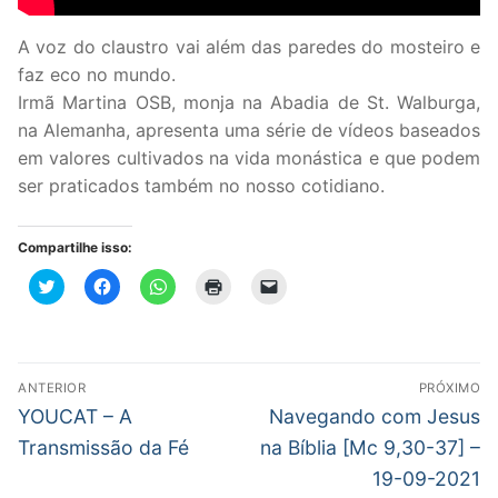
A voz do claustro vai além das paredes do mosteiro e
faz eco no mundo.
Irmã Martina OSB, monja na Abadia de St. Walburga,
na Alemanha, apresenta uma série de vídeos baseados
em valores cultivados na vida monástica e que podem
ser praticados também no nosso cotidiano.
Compartilhe isso:
Clique
Clique
Clique
Clique
Clique
para
para
para
para
para
compartilhar
compartilhar
compartilhar
imprimir(abre
enviar
no
no
no
em
um
Twitter(abre
Facebook(abre
WhatsApp(abre
nova
link
em
em
em
janela)
por
nova
nova
nova
e-
Navegação
janela)
janela)
janela)
mail
ANTERIOR
PRÓXIMO
para
de
Post
Próximo
um
YOUCAT – A
Navegando com Jesus
amigo(abre
anterior:
post:
em
Post
Transmissão da Fé
na Bíblia [Mc 9,30-37] –
nova
janela)
19-09-2021