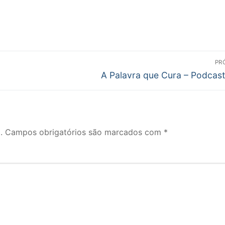
PR
Próximo
A Palavra que Cura – Podcast
post:
.
Campos obrigatórios são marcados com
*