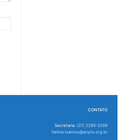
CONTATO
Secretaria:
(21) 2289-2099
fatima.tsantos@arqrio.org.br