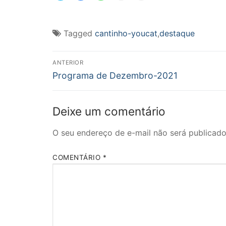
compartilhar
compartilhar
compartilhar
imprimir(abre
enviar
no
no
no
em
um
Twitter(abre
Facebook(abre
WhatsApp(abre
nova
link
em
em
em
janela)
por
nova
nova
nova
e-
Tagged
cantinho-youcat
,
destaque
janela)
janela)
janela)
mail
para
um
Navegação
amigo(abre
em
ANTERIOR
nova
Post
de
Programa de Dezembro-2021
janela)
anterior:
Post
Deixe um comentário
O seu endereço de e-mail não será publicado
COMENTÁRIO
*